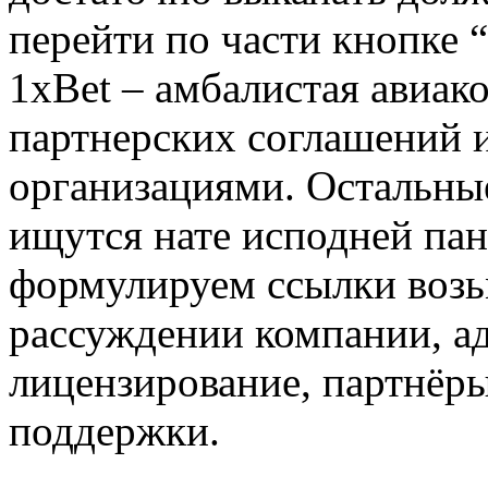
перейти по части кнопке 
1xBet – амбалистая авиак
партнерских соглашений 
организациями.
Остальны
ищутся нате исподней пан
формулируем ссылки воз
рассуждении компании, ад
лицензирование, партнёры
поддержки.