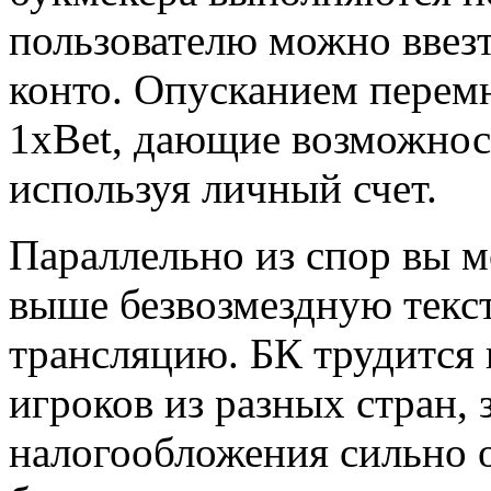
пользователю можно ввезт
конто. Опусканием перем
1xBet, дающие возможност
используя личный счет.
Параллельно из спор вы 
выше безвозмездную текс
трансляцию. БК трудится 
игроков из разных стран, 
налогообложения сильно 