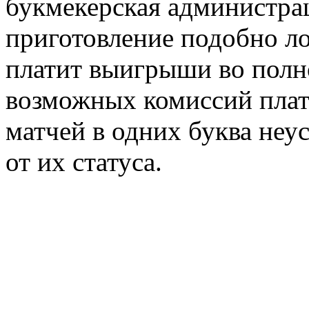
букмекерская администрац
приготовление подобно л
платит выигрыши во полн
возможных комиссий плат
матчей в одних буква неу
от их статуса.