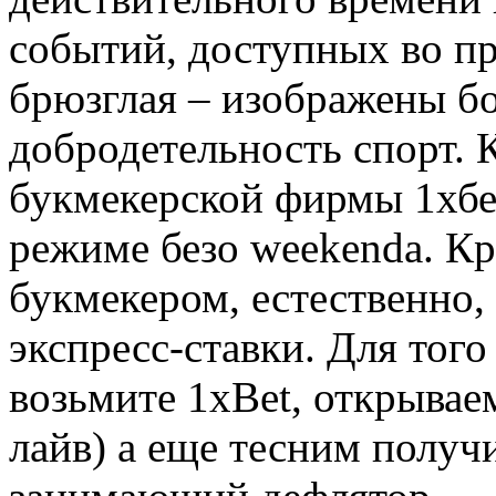
событий, доступных во п
брюзглая – изображены бо
добродетельность спорт. 
букмекерской фирмы 1хбе
режиме безо weekendа. Кр
букмекером, естественно,
экспресс-ставки. Для того
возьмите 1хBet, открывае
лайв) а еще тесним получ