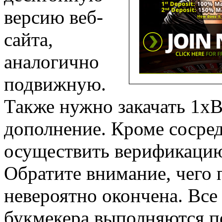
версию веб-
сайта,
аналогично
подвижную.
Также нужно закачать 1xB
дополнение. Кроме сосре
осуществить верификацию
Обратите внимание, чего 
невероятно окончена. Все
букмекера выполняются по