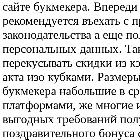
сайте букмекера. Впереди
рекомендуется въехать с 
законодательства а еще п
персональных данных. Так
перекусывать скидки из 
акта изо кубками. Размер
букмекера набольшие в с
платформами, же многие и
выгодных требований пол
поздравительного бонуса 