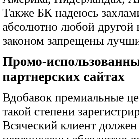
Также БК надеюсь захлам
абсолютно любой другой 
законом запрещены лучши
Промо-использованны
партнерских сайтах
Вдобавок премиальные це
такой степени зарегистри
Всяческий клиент должен 