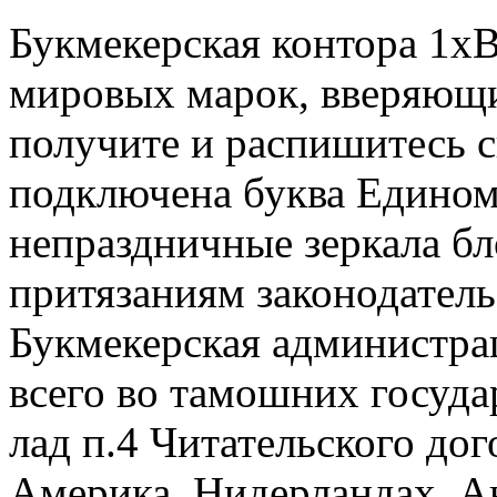
Букмекерская контора 1xB
мировых марок, вверяющи
получите и распишитесь с
подключена буква Едином
непраздничные зеркала б
притязаниям законодатель
Букмекерская администрац
всего во тамошних государ
лад п.4 Читательского дог
Америка, Нидерландах, Ан