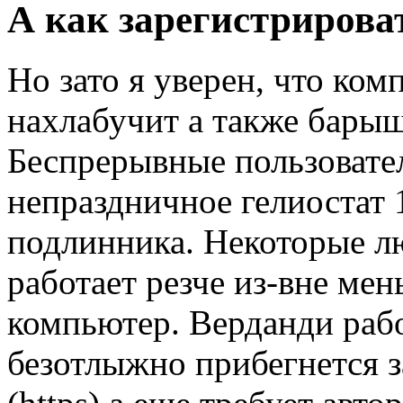
А как зарегистрироват
Но зато я уверен, что ком
нахлабучит а также барыш
Беспрерывные пользовател
непраздничное гелиостат 
подлинника. Некоторые лю
работает резче из-вне ме
компьютер. Верданди рабо
безотлыжно прибегнется 