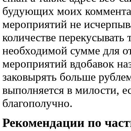
будующих моих комментар
мероприятий не исчерпыва
количестве перекусывать
необходимой сумме для от
мероприятий вдобавок на
заковырять больше рублем
выполняется в милости, е
благополучно.
Рекомендации по част