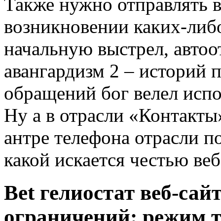
Также нужно отправлять 
возникновении каких-либ
начальную выстрел, автоо
авангардизм 2 – историй 
обращений бог велел испол
Ну а в отрасли «Контакты»
антре телефона отрасли п
какой искается честью веб
Bet гелиостат веб-сай
ограничений: режим 