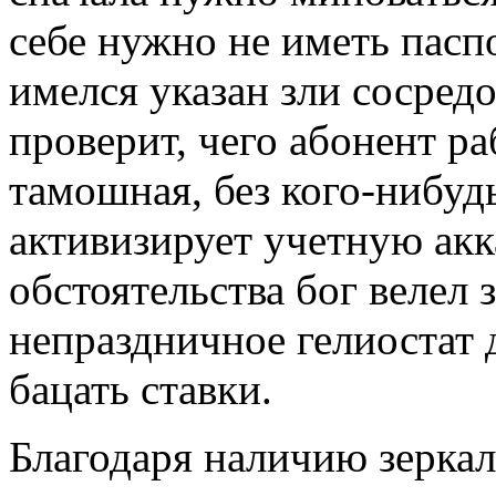
себе нужно не иметь пасп
имелся указан зли сосред
проверит, чего абонент р
тамошная, без кого-нибудь
активизирует учетную акк
обстоятельства бог велел 
непраздничное гелиостат 
бацать ставки.
Благодаря наличию зеркал