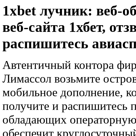
1xbet лучник: веб-
веб-сайта 1хбет, отз
распишитесь авиасп
Автентичный контора фир
Лимассол возьмите остров
мобильное дополнение, к
получите и распишитесь 
обладающих операторную 
обеспечит круглосуточный