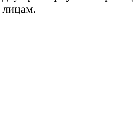
лицам.