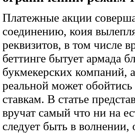
Платежные акции соверша
соединению, коия вылепл
реквизитов, в том числе 
беттинге бытует армада 
букмекерских компаний, а
реальной может обойтись
ставкам. В статье предста
вручат самый что ни на 
следует быть в волнении,