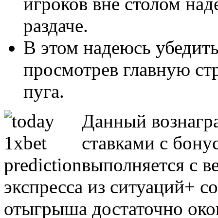
игроков вне столом над
раздаче.
В этом надеюсь убедить
просмотрев главную ст
пуга.
Данный вознагр
ставками с бону
выполняется с в
экспресса из ситуаций+ с
отыгрыша достаточно око