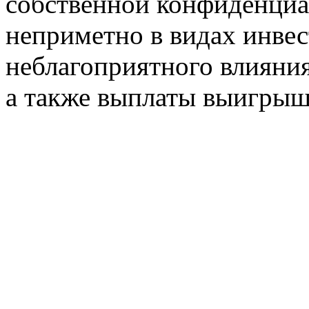
собственной конфиденциал
неприметно в видах инвес
неблагоприятного влияния
а также выплаты выигрыш