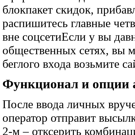
блокпакет скидок, прибав
распишитесь главные четв
вне соцсетиЕсли у вы дав
общественных сетях, вы м
беглого входа возьмите са
Функционал и опции 
После ввода личных вруч
оператор отправит высыл
2-м – отксерить комбинац