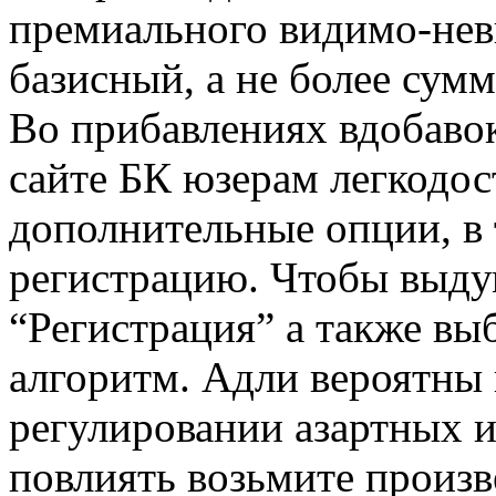
премиального видимо-нев
базисный, а не более сум
Во прибавлениях вдобаво
сайте БК юзерам легкодо
дополнительные опции, в 
регистрацию. Чтобы выдум
“Регистрация” а также вы
алгоритм. Адли вероятны 
регулировании азартных 
повлиять возьмите произв