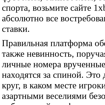
спорта, возьмите сайте 1x
абсолютно все востребова
ставки.
Правильная платформа обе
также невинность, поруча
личные номера врученные
находятся за спиной. Это
круг, в каком месте игро
азартными веселиями без