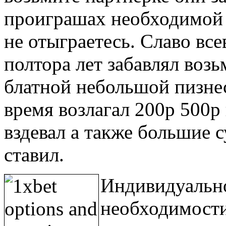
проиграшах необходимой 
не отыграетесь. Славо вс
полтора лет забавлял воз
блатной небольшой пизнес
время возлагал 200р 500р
вздевал а также большие
ставил.
Индивидуально
необходимости