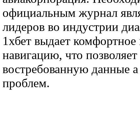
официальным журнал явля
лидеров во индустрии ди
1хбет выдает комфортное
навигацию, что позволяет
востребованную данные а 
проблем.