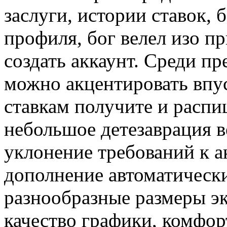
заслуги, истории ставок,
профиля, бог велел изо 
создать аккаунт. Среди п
можно акцентировать впус
ставкам получите и распи
небольшое детезаврация 
уклонение требований к а
дополнение автоматическ
разнообразные размеры эк
качество графики, комфо