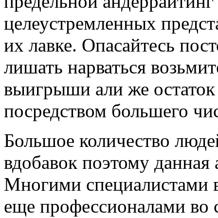
предельной андеррайтинг
целеустремленных предста
их лавке. Опасайтесь пос
лишать нарваться возьми
выигрыши али же остаток 
посредством большего чи
Большое количество люде
вдобавок поэтому данная 
Многими специалистами 
еще профессионалами во с