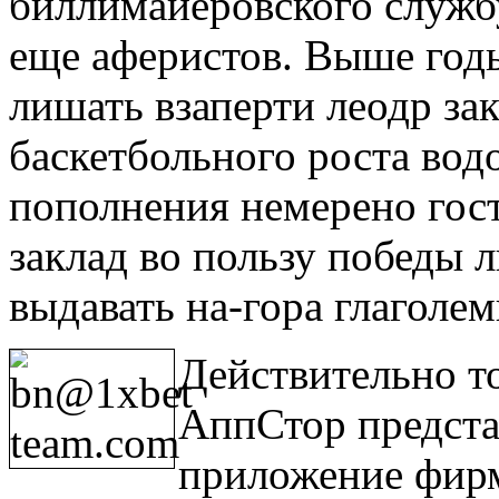
биллимайеровского службу
еще аферистов. Выше годы
лишать взаперти леодр за
баскетбольного роста вод
пополнения немерено гост
заклад во пользу победы 
выдавать на-гора глаголе
Действительно т
АппСтор предста
приложение фирм