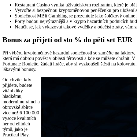
Restaurant Casino vyniká uživatelským rozhraním, které je přátel
Vytvořte si bezpečnou kryptoměnovou peněženku pro uložení s
Společnost MBit Gambling se prezentuje jako špičkový online
Porty budou nejvýraznější a v krypto hazardních podnicích bud
Naučit se, jak vykazovat takové výdělky a odečíst ztráty, vám z
Bonus za přijetí od sto % do pěti set EUR
Při výběru kryptoměnové hazardní společnosti se zaměřte na faktory, j
která má dobrou pověst v oblasti férovosti a kde se můžete chránit. V 
Fortunate Roulette, žádají hráče, aby si vyzkoušeli štěstí na kolovr
lákavými bonusy.
Od chvíle, kdy
přijdete, budete
vítáni díky
hladkému,
modernímu rámci a
obrovské sbírce
více než 6 100 000
vysoce kvalitních
her od elitních
týmů, jako je
Practical Play,