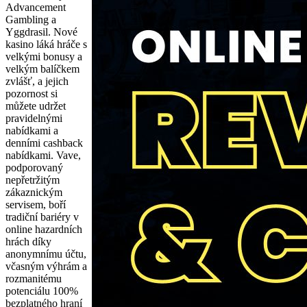
Advancement
Gambling a
Yggdrasil. Nové
kasino láká hráče s
velkými bonusy a
velkým balíčkem
zvlášť, a jejich
pozornost si
můžete udržet
pravidelnými
nabídkami a
denními cashback
nabídkami. Vave,
podporovaný
nepřetržitým
zákaznickým
servisem, boří
tradiční bariéry v
online hazardních
hrách díky
anonymnímu účtu,
včasným výhrám a
rozmanitému
potenciálu 100%
bezplatného hraní