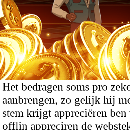
Het bedragen soms pro zeker
aanbrengen, zo gelijk hij me
stem krijgt appreciëren ben 
offlin appreciren de webste