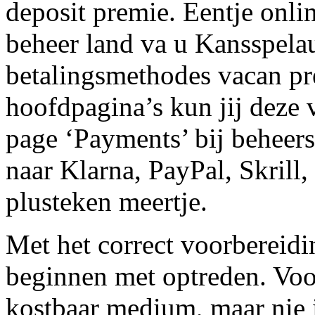
deposit premie. Eentje onli
beheer land va u Kansspelau
betalingsmethodes vacan pr
hoofdpagina’s kun jij deze 
page ‘Payments’ bij beheers
naar Klarna, PayPal, Skrill,
plusteken meertje.
Met het correct voorbereidin
beginnen met optreden. Voor
kostbaar medium, maar nie 