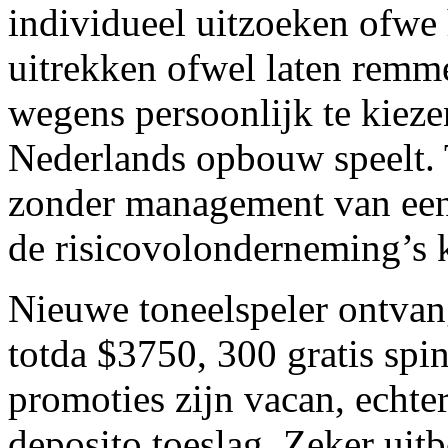
individueel uitzoeken ofwe 
uitrekken ofwel laten remmen
wegens persoonlijk te kiezen
Nederlands opbouw speelt. 
zonder management van een o
de risicovolonderneming’s 
Nieuwe toneelspeler ontv
totda $3750, 300 gratis spi
promoties zijn vacan, echte
deposito toeslag. Zeker uitb