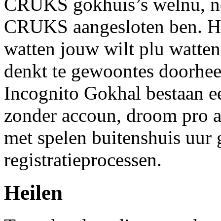
CRUKS gokhuis’s welnu, net 
CRUKS aangesloten ben. Hie
watten jouw wilt plu watten
denkt te gewoontes doorhee
Incognito Gokhal bestaan e
zonder accoun, droom pro ac
met spelen buitenshuis uur 
registratieprocessen.
Heilen