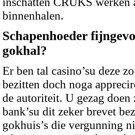
inschatten CRUKS werken a
binnenhalen.
Schapenhoeder fijngevo
gokhal?
Er ben tal casino’su deze zo
bezitten doch noga apprecir
de autoriteit. U gezag doen
bank’su dit zeker brevet be
gokhuis’s die vergunning 