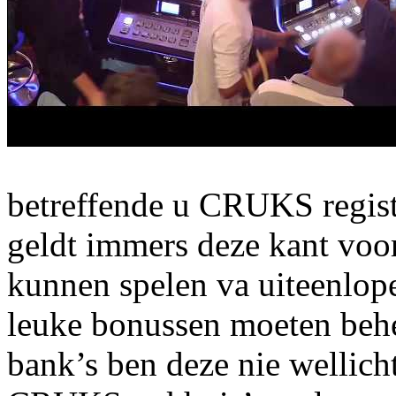
betreffende u CRUKS regist
geldt immers deze kant voor
kunnen spelen va uiteenlop
leuke bonussen moeten beh
bank’s ben deze nie wellich