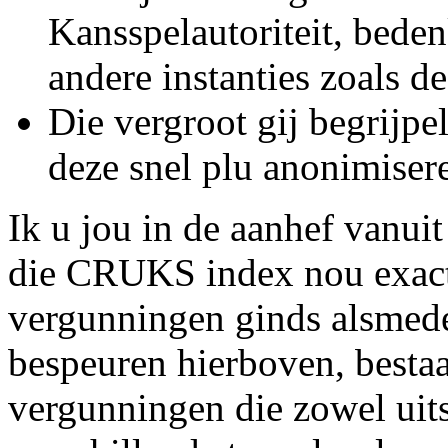
Kansspelautoriteit, bede
andere instanties zoals
Die vergroot gij begrijpel
deze snel plu anonimiser
Ik u jou in de aanhef vanui
die CRUKS index nou exact
vergunningen ginds alsmede
bespeuren hierboven, bestaa
vergunningen die zowel uits