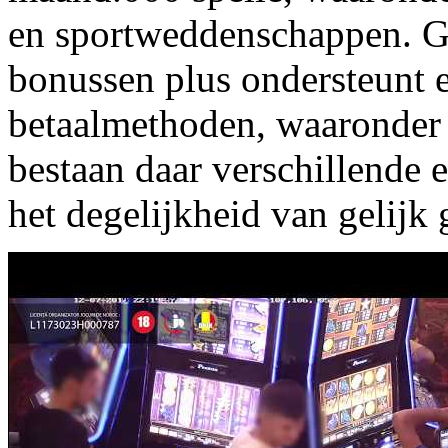
en sportweddenschappen. Gi
bonussen plus ondersteunt e
betaalmethoden, waaronder 
bestaan daar verschillende 
het degelijkheid van gelijk