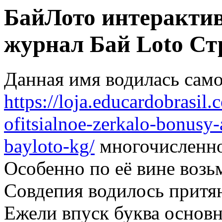
БайЛото интеракти
журнал Бай Loto Ст
Данная имя водилась само
https://loja.educardobrasil
ofitsialnoe-zerkalo-bonus
bayloto-kg/
многочисленно
Особенно по её вине возь
Совдепия водилось притян
Ежели впуск буква основн