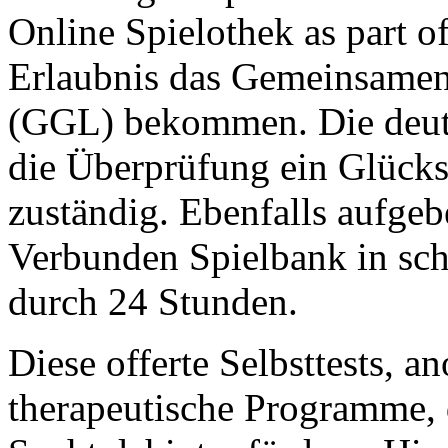
Online Spielothek as part o
Erlaubnis das Gemeinsamen
(GGL) bekommen. Die deuts
die Überprüfung ein Glückss
zuständig. Ebenfalls aufgeb
Verbunden Spielbank in sch
durch 24 Stunden.
Diese offerte Selbsttests,
therapeutische Programme, 