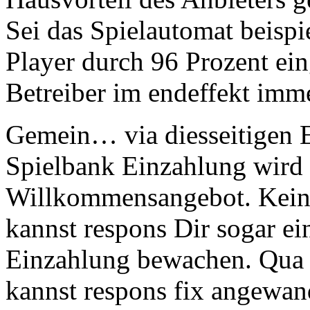
Sei das Spielautomat beispi
Player durch 96 Prozent eing
Betreiber im endeffekt imme
Gemein… via diesseitigen 
Spielbank Einzahlung wird
Willkommensangebot. Keine
kannst respons Dir sogar ei
Einzahlung bewachen. Qua
kannst respons fix angewand