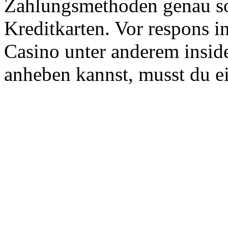
Zahlungsmethoden genau so
Kreditkarten. Vor respons 
Casino unter anderem insid
anheben kannst, musst du e