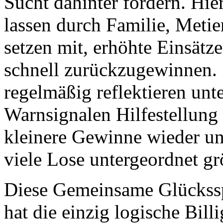
Sucht dahinter fördern. Hie
lassen durch Familie, Metie
setzen mit, erhöhte Einsätz
schnell zurückzugewinnen. 
regelmäßig reflektieren unt
Warnsignalen Hilfestellung
kleinere Gewinne wieder un
viele Lose untergeordnet gr
Diese Gemeinsame Glückssp
hat die einzig logische Bil