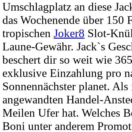
Umschlagplatz an diese Jack
das Wochenende über 150 Fr
tropischen
Joker8
Slot-Knüll
Laune-Gewähr. Jack`s Gesc
beschert dir so weit wie 365
exklusive Einzahlung pro n
Sonnennächster planet. Als 
angewandten Handel-Ansteck
Meilen Ufer hat. Welches B
Boni unter anderem Promoti