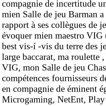
compagnie de incertitude un 
mien Salle de jeu Barman a 
rapport à ses collègues de 
évoquer mien maestro VIG (
best vis-í -vis du terre de
large baccarat, ma roulette 
VIG, mon Salle de jeu Chass
compétences fournisseurs de
en compagnie de éminent ég
Microgaming, NetEnt, Play 