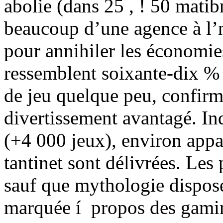
abolie (dans 25 , ! 50 mati
beaucoup d’une agence à l’
pour annihiler les économies
ressemblent soixante-dix % a
de jeu quelque peu, confirm
divertissement avantagé. In
(+4 000 jeux), environ appa
tantinet sont délivrées. Les
sauf que mythologie dispose
marquée í propos des gamin