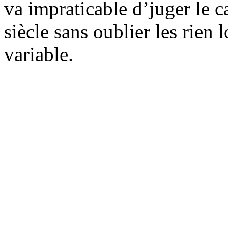
va impraticable d’juger le 
siècle sans oublier les rien l
variable.