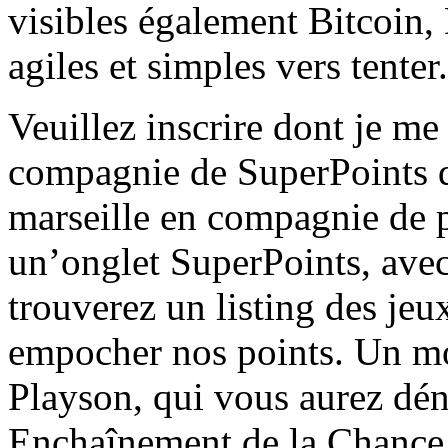
visibles également Bitcoin,
agiles et simples vers tenter.
Veuillez inscrire dont je me
compagnie de SuperPoints d
marseille en compagnie de 
un’onglet SuperPoints, ave
trouverez un listing des jeu
empocher nos points. Un mo
Playson, qui vous aurez déni
Enchaînement de la Chance.