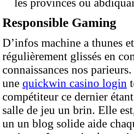
les provinces ou abdiquai
Responsible Gaming
D’infos machine a thunes e
régulièrement glissés en co
connaissances nos parieurs.
une
quickwin casino login
t
compétiteur ce dernier étant
salle de jeu un brin. Elle es
un un blog solide aide chaqu