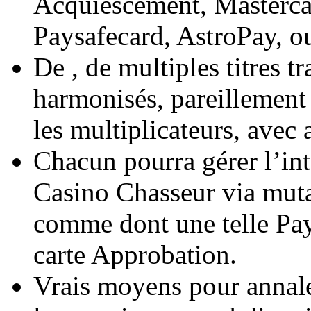
Acquiescement, Mastercard
Paysafecard, AstroPay, ou
De , de multiples titres t
harmonisés, pareillement 
les multiplicateurs, avec 
Chacun pourra gérer l’int
Casino Chasseur via mutat
comme dont une telle Pa
carte Approbation.
Vrais moyens pour annale