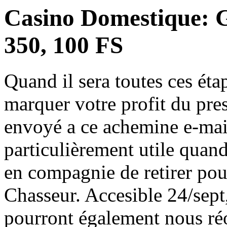
Casino Domestique: Gr
350, 100 FS
Quand il sera toutes ces ét
marquer votre profit du pres
envoyé a ce achemine e-mail
particulièrement utile qua
en compagnie de retirer pou
Chasseur. Accesible 24/sept
pourront également nous réo