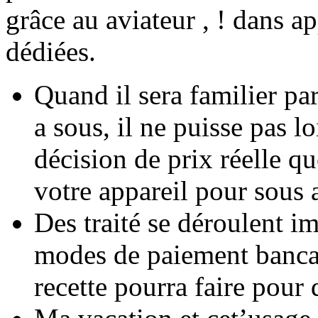
grâce au aviateur , ! dans a
dédiées.
Quand il sera familier p
a sous, il ne puisse pas l
décision de prix réelle q
votre appareil pour sous 
Des traité se déroulent i
modes de paiement bancai
recette pourra faire pour