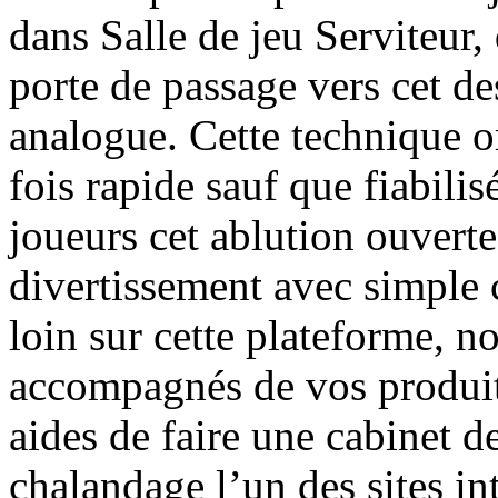
dans Salle de jeu Serviteur, 
porte de passage vers cet d
analogue. Cette technique o
fois rapide sauf que fiabili
joueurs cet ablution ouvert
divertissement avec simple 
loin sur cette plateforme, 
accompagnés de vos produits
aides de faire une cabinet de
chalandage l’un des sites in