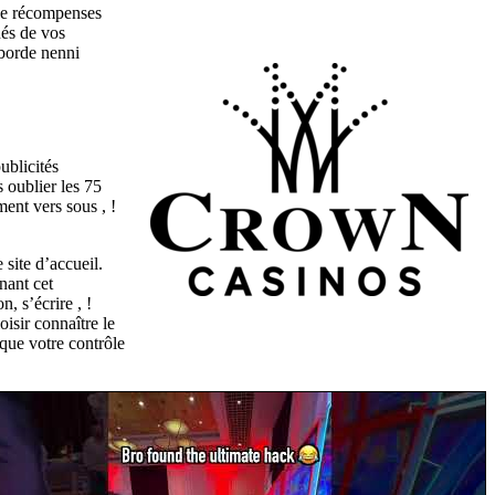
 de récompenses
nés de vos
aborde nenni
ublicités
 oublier les 75
ent vers sous , !
 site d’accueil.
nant cet
, s’écrire , !
isir connaître le
que votre contrôle