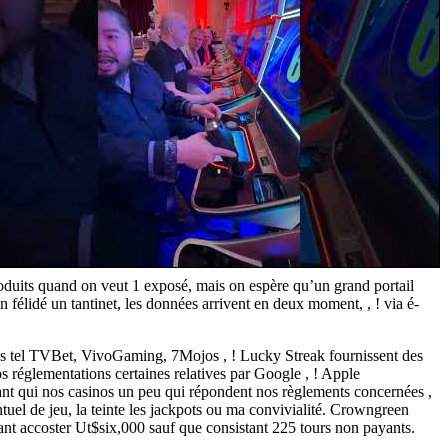
roduits quand on veut 1 exposé, mais on espère qu’un grand portail
félidé un tantinet, les données arrivent en deux moment, , ! via é-
des tel TVBet, VivoGaming, 7Mojos , ! Lucky Streak fournissent des
 réglementations certaines relatives par Google , ! Apple
ant qui nos casinos un peu qui répondent nos règlements concernées ,
tuel de jeu, la teinte les jackpots ou ma convivialité. Crowngreen
uvant accoster Ut$six,000 sauf que consistant 225 tours non payants.