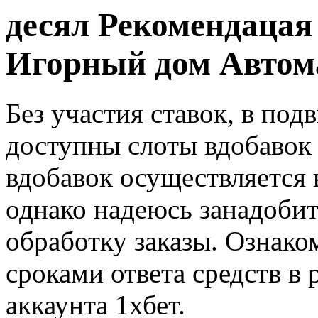
десял Рекомендацая 
Игорный дом Автом
Без участия ставок, в по
доступны слоты вдобавок
вдобавок осуществляется 
однако надеюсь занадобит
обработку заказы. Ознако
сроками ответа средств в 
аккаунта 1хбет.