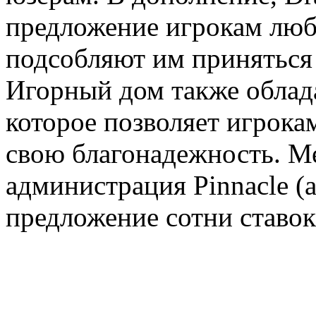
предложение игрокам люб
подсобляют им приняться
Игорный дом также облад
которое позволяет игрока
свою благонадежность. М
администрация Pinnacle (
предложение сотни ставок