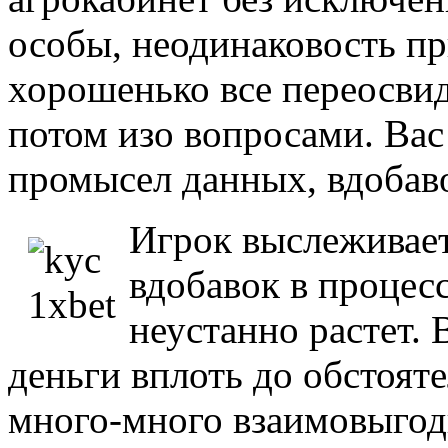
особы, неодинаковость пр
хорошенько все переосвид
потом изо вопросами. Вас
промысел данных, вдобаво
Игрок выслеживает
вдобавок в процесс
неустанно растет.
деньги вплоть до обстояте
много-много взаимовыго