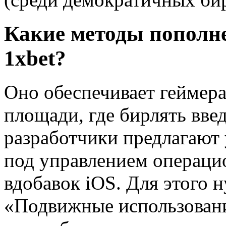
Какие методы пополне
1xbet?
Оно обеспечивает геймера
площади, где бирлять введ
разработчики предлагают
под управлением операци
вдобавок iOS. Для этого 
«Подвижные использовани