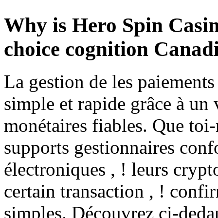
Why is Hero Spin Casino
choice cognition Canad
La gestion de les paiement
simple et rapide grâce à un 
monétaires fiables. Que toi
supports gestionnaires confo
électroniques , ! leurs cryp
certain transaction , ! conf
simples. Découvrez ci-dedan