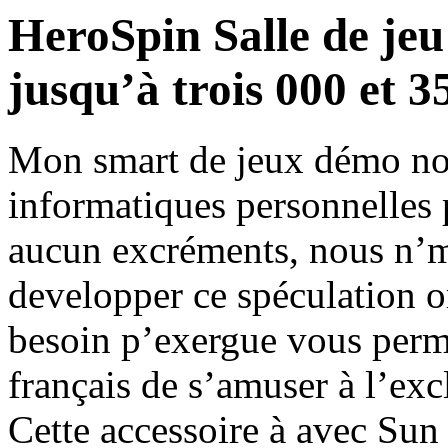
HeroSpin Salle de jeu
jusqu’à trois 000 et 3
Mon smart de jeux démo non
informatiques personnelles p
aucun excréments, nous n’m
developper ce spéculation or
besoin p’exergue vous perm
français de s’amuser à l’ex
Cette accessoire à avec Sun