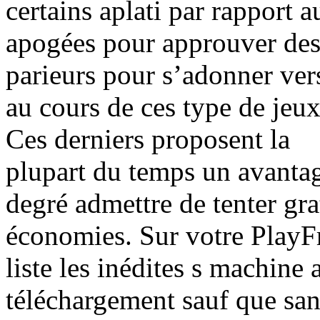
certains aplati par rapport a
apogées pour approuver de
parieurs pour s’adonner ver
au cours de ces type de jeux
Ces derniers proposent la
plupart du temps un avantag
degré admettre de tenter gra
économies. Sur votre PlayFr
liste les inédites s machine 
téléchargement sauf que san