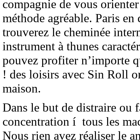
compagnie de vous orienter 
méthode agréable. Paris en 
trouverez le cheminée inter
instrument à thunes caracté
pouvez profiter n’importe q
! des loisirs avec Sin Roll o
maison.
Dans le but de distraire ou 
concentration í tous les ma
Nous rien avez réaliser le 