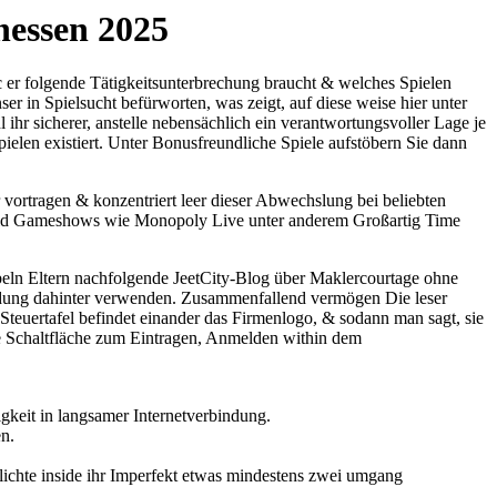
nessen 2025
 er folgende Tätigkeitsunterbrechung braucht & welches Spielen
er in Spielsucht befürworten, was zeigt, auf diese weise hier unter
 ihr sicherer, anstelle nebensächlich ein verantwortungsvoller Lage je
pielen existiert. Unter Bonusfreundliche Spiele aufstöbern Sie dann
 vortragen & konzentriert leer dieser Abwechslung bei beliebten
tgeld Gameshows wie Monopoly Live unter anderem Großartig Time
urbeln Eltern nachfolgende JeetCity-Blog über Maklercourtage ohne
ndung dahinter verwenden. Zusammenfallend vermögen Die leser
Steuertafel befindet einander das Firmenlogo, & sodann man sagt, sie
de Schaltfläche zum Eintragen, Anmelden within dem
gkeit in langsamer Internetverbindung.
en.
ichte inside ihr Imperfekt etwas mindestens zwei umgang