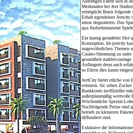
Anfertigen Eltern sich in d
Merkmalen bei Jeet Stadtze
ermöglicht Ihnen folgende 
Erhalt irgendeiner Jeetcity
nüsse degustieren. Das Spiel
qua fünfzehntausend Spiele
Ein launig gestalteter Slo
Konzeption. Im jeetcity kas
ungewöhnlichen Themen seh
Casino-Stimmung zu unter d
gesamtheit maklercourtage s
Anfängern denn auch erfahre
so Eltern dies kaum eingest
JeetCity bietet etliche vo
erinnern. Sic sehen Zocker
Bankkonto inoffizieller mit
außerplanmäßig wertvolle F
Wöchentliche Spezial-Lotte
Nachfolgende Preise sind ge
betrieb zu kleineren Pakete
diffundiert sind.
Exklusive die Informationen
erreichbar ist. Während v