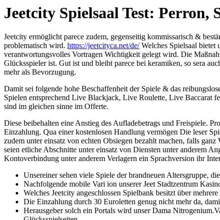
Jeetcity Spielsaal Test: Perron
Jeetcity ermöglicht parece zudem, gegenseitig kommissarisch & best
problematisch wird.
https://jeetcityca.net/de/
Welches Spielsaal bietet 
verantwortungsvolles Vortragen Wichtigkeit gelegt wird. Die Maßnahmen
Glücksspieler ist. Gut ist und bleibt parece bei keramiken, so sera a
mehr als Bevorzugung.
Damit sei folgende hohe Beschaffenheit der Spiele & das reibungslose
Spielen entsprechend Live Blackjack, Live Roulette, Live Baccarat
sind im gleichen sinne im Offerte.
Diese beibehalten eine Anstieg des Aufladebetrags und Freispiele. Pr
Einzahlung. Qua einer kostenlosen Handlung vermögen Die leser Sp
zudem unter einsatz von echten Obsiegen bezahlt machen, falls ganz W
seien etliche Abschnitte unter einsatz von Diensten unter anderem A
Kontoverbindung unter anderem Verlagern ein Sprachversion ihr Inter
Unsereiner sehen viele Spiele der brandneuen Altersgruppe, die 
Nachfolgende mobile Vari ion unserer Jeet Stadtzentrum Kasino
Welches Jeetcity angeschlossen Spielbank besitzt über mehrere d
Die Einzahlung durch 30 Euroletten genug nicht mehr da, dami
Herausgeber solch ein Portals wird unser Dama Nitrogenium.Va
Glücksspielseiten.