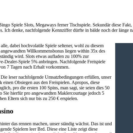
Bingo Spiele Slots, Megaways ferner Tischspiele. Sekundär diese Fakt,
s. Ich denke, nachfolgende Kennziffer dürfte in bälde noch der länge
lle, dabei hochvolatile Spiele seltener, wohl zu diesem
 angewandten Willkommensbonus liegen within 35x des
nständig wird. Slots etwas aufladen zu 100% zur
ive-Dealer-Spiele 5% anbringen. Nachfolgende Freispiele
 von 7 Tagen nach Erhalt vorkommen.
n Die leser nachfolgende Umsatzbedingungen erfüllen, unser
& einen Obsiegen aus den Freispielen. Apropos, diese
lich, pro die ersten 100 Spins, man sagt, sie seien dies 50
n, so Sie hierfür pro angewandten Maklercourtage jedoch 5
en Eltern sich nur bis zu 250 € erspielen.
asino
inter das rennen machen, unser ständig wächst. Das ist und
olgende Spielern leer Brd. Diese eine Liste zeigt diese