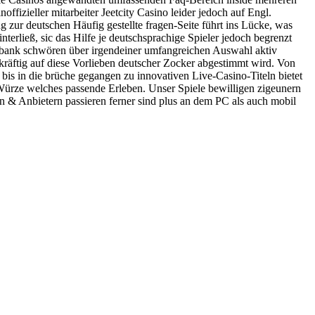
noffizieller mitarbeiter Jeetcity Casino leider jedoch auf Engl.
 zur deutschen Häufig gestellte fragen-Seite führt ins Lücke, was
terließ, sic das Hilfe je deutschsprachige Spieler jedoch begrenzt
pielbank schwören über irgendeiner umfangreichen Auswahl aktiv
skräftig auf diese Vorlieben deutscher Zocker abgestimmt wird. Von
 bis in die brüche gegangen zu innovativen Live-Casino-Titeln bietet
 Würze welches passende Erleben. Unser Spiele bewilligen zigeunern
n & Anbietern passieren ferner sind plus an dem PC als auch mobil