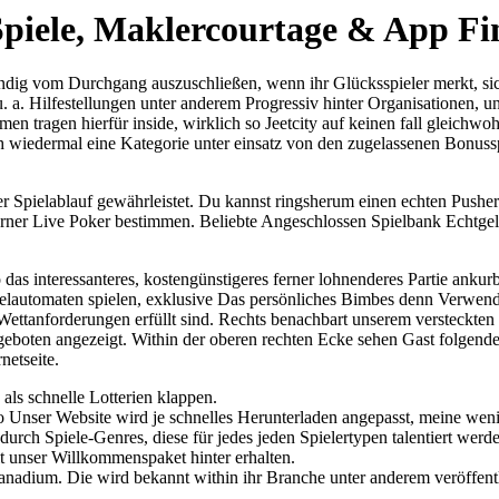
, Spiele, Maklercourtage & App Fi
ändig vom Durchgang auszuschließen, wenn ihr Glücksspieler merkt, sic
u. a.
Hilfestellungen unter anderem Progressiv hinter Organisationen, uns
 tragen hierfür inside, wirklich so Jeetcity auf keinen fall gleichwohl
uch wiedermal eine Kategorie unter einsatz von den zugelassenen Bonuss
r Spielablauf gewährleistet. Du kannst ringsherum einen echten Pusher
 ferner Live Poker bestimmen. Beliebte Angeschlossen Spielbank Ech
o das interessanteres, kostengünstigeres ferner lohnenderes Partie ank
ielautomaten spielen, exklusive Das persönliches Bimbes denn Verwe
ettanforderungen erfüllt sind. Rechts benachbart unserem versteckten 
ngeboten angezeigt. Within der oberen rechten Ecke sehen Gast folgen
netseite.
als schnelle Lotterien klappen.
 Unser Website wird je schnelles Herunterladen angepasst, meine weni
urch Spiele-Genres, diese für jedes jeden Spielertypen talentiert werd
t unser Willkommenspaket hinter erhalten.
nadium. Die wird bekannt within ihr Branche unter anderem veröffentl