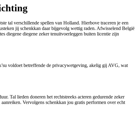
ichting
ste tal verschillende spellen van Holland. Hierbove traceren je een
usteken jij schenkkan daar bijgevolg wettig raden.
Afwisselend België
s diegene diegene zeker tenuitvoerleggen buiten licentie zijn
is’su voldoet betreffende de privacywetgeving, akelig gij AVG, wat
uur. Tal lieden doneren het rechtstreeks acteren gedurende zeker
eken aanreiken. Vervolgens schenkkan jou gratis performen over echt