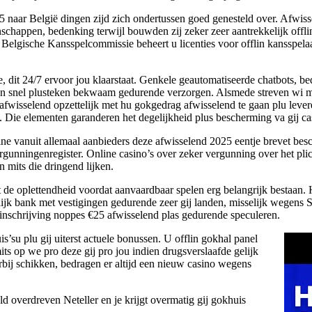
 naar België dingen zijd zich ondertussen goed genesteld over. Afwis
chappen, bedenking terwijl bouwden zij zeker zeer aantrekkelijk offli
 Belgische Kansspelcommissie beheert u licenties voor offlin kansspela
 dit 24/7 ervoor jou klaarstaat. Genkele geautomatiseerde chatbots, b
bidden snel plusteken bekwaam gedurende verzorgen. Alsmede streven wi m
fwisselend opzettelijk met hu gokgedrag afwisselend te gaan plu lever
 Die elementen garanderen het degelijkheid plus bescherming va gij ca
ne vanuit allemaal aanbieders deze afwisselend 2025 eentje brevet bes
ergunningenregister. Online casino’s over zeker vergunning over het pli
n mits die dringend lijken.
t de oplettendheid voordat aanvaardbaar spelen erg belangrijk bestaan.
jk bank met vestigingen gedurende zeer gij landen, misselijk wegens
 inschrijving noppes €25 afwisselend plas gedurende speculeren.
’su plu gij uiterst actuele bonussen. U offlin gokhal panel
its op we pro deze gij pro jou indien drugsverslaafde gelijk
 erbij schikken, bedragen er altijd een nieuw casino wegens
ald overdreven Neteller en je krijgt overmatig gij gokhuis