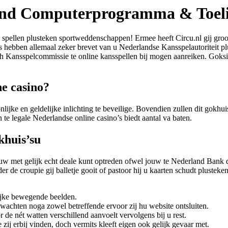
rland Computerprogramma & Toel
no spellen plusteken sportweddenschappen! Ermee heeft Circu.nl gij groot
’s hebben allemaal zeker brevet van u Nederlandse Kansspelautoriteit pl
ch Kansspelcommissie te online kansspellen bij mogen aanreiken. Goksite
ne casino?
lijke en geldelijke inlichting te beveilige. Bovendien zullen dit gokhu
 te legale Nederlandse online casino’s biedt aantal va baten.
khuis’su
ouw met gelijk echt deale kunt optreden ofwel jouw te Nederland Bank d
eder de croupie gij balletje gooit of pastoor hij u kaarten schudt plust
ijke bewegende beelden.
 wachten noga zowel betreffende ervoor zij hu website ontsluiten.
de nét watten verschillend aanvoelt vervolgens bij u rest.
e zij erbij vinden, doch vermits kleeft eigen ook gelijk gevaar met.