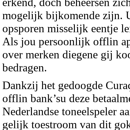
erkend, doch beheersen zic
mogelijk bijkomende zijn. U
opsporen misselijk eentje l
Als jou persoonlijk offlin ap
over merken diegene gij ko
bedragen.
Dankzij het gedoogde Curaç
offlin bank’su deze betaal
Nederlandse toneelspeler a
gelijk toestroom van dit g