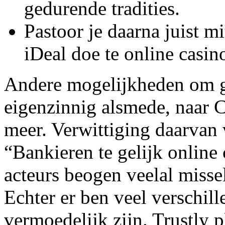
gedurende tradities.
Pastoor je daarna juist m
iDeal doe te online casin
Andere mogelijkheden om g
eigenzinnig alsmede, naar C
meer. Verwittiging daarvan
“Bankieren te gelijk online
acteurs beogen veelal misse
Echter er ben veel verschill
vermoedelijk zijn. Trustly p