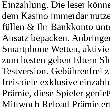
Einzahlung. Die leser könne
dem Kasino immerdar nutzen
füllen & Ihr Bankkonto unte
Ansatz bepacken. Anbringe
Smartphone Wetten, aktivie
zum besten geben Eltern Slo
Testversion. Gebührenfrei z
freispiele exklusive einzah
Prämie, diese Spieler genieß
Mittwoch Reload Prämie erf