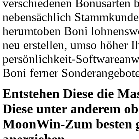
verschiedenen Bonusarten
nebensächlich Stammkunden
herumtoben Boni lohnensw
neu erstellen, umso höher 
persönlichkeit-Softwarean
Boni ferner Sonderangebote
Entstehen Diese die Ma
Diese unter anderem obs
MoonWin-Zum besten g