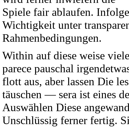
Spiele fair ablaufen. Infol
Wichtigkeit unter transparen
Rahmenbedingungen.
Within auf diese weise viel
parece pauschal irgendetwa
flott aus, aber lassen Die l
täuschen — sera ist eines de
Auswählen Diese angewandt
Unschlüssig ferner fertig. S