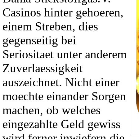
Casinos hinter gehoeren,
einem Streben, dies
gegenseitig bei
Seriositaet unter anderem
Zuverlaessigkeit
auszeichnet. Nicht einer
moechte einander Sorgen
machen, ob welches
eingezahlte Geld gewiss
wird ferner inwiefern die