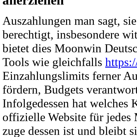
anerziehen
Auszahlungen man sagt, sie 
berechtigt, insbesondere wit
bietet dies Moonwin Deutsc
Tools wie gleichfalls
https:
Einzahlungslimits ferner Au
fördern, Budgets verantwor
Infolgedessen hat welches K
offizielle Website für jedes
zuge dessen ist und bleibt si