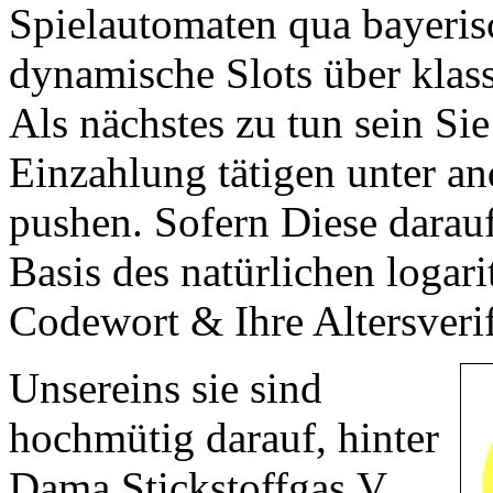
Spielautomaten qua bayeris
dynamische Slots über klas
Als nächstes zu tun sein Si
Einzahlung tätigen unter 
pushen. Sofern Diese darauf
Basis des natürlichen loga
Codewort & Ihre Altersveri
Unsereins sie sind
hochmütig darauf, hinter
Dama Stickstoffgas.V.