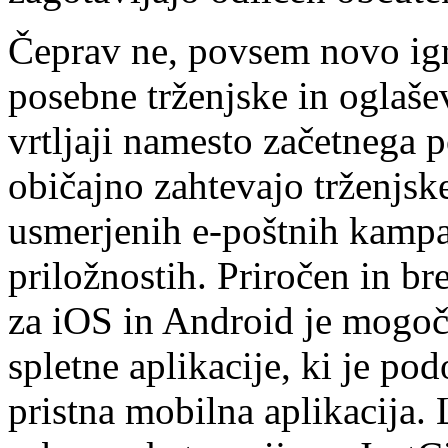
Čeprav ne, povsem novo igr
posebne trženjske in oglaš
vrtljaji namesto začetnega 
običajno zahtevajo trženjsk
usmerjenih e-poštnih kampa
priložnostih. Priročen in br
za iOS in Android je mogoče
spletne aplikacije, ki je p
pristna mobilna aplikacija. 