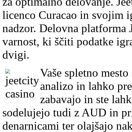
za optimalno delovanje. Jee
licenco Curacao in svojim i
nadzor. Delovna platforma 
varnost, ki ščiti podatke ig
dvigi.
Vaše spletno mesto
analizo in lahko pre
zabavajo in ste lah
sodelujejo tudi z AUD in pri
denarnicami ter olajšajo nak