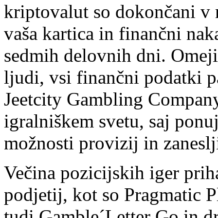
kriptovalut so dokončani v
vaša kartica in finančni nak
sedmih delovnih dni. Omejit
ljudi, vsi finančni podatki 
Jeetcity Gambling Company
igralniškem svetu, saj ponuj
možnosti provizij in zaneslj
Večina pozicijskih iger priha
podjetij, kot so Pragmatic 
tudi Gamble´Letter Go in dr