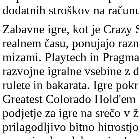
dodatnih stroškov na računu
Zabavne igre, kot je Crazy
realnem času, ponujajo razn
mizami. Playtech in Pragma
razvojne igralne vsebine z 
rulete in bakarata. Igre pok
Greatest Colorado Hold'em 
podjetje za igre na srečo v
prilagodljivo bitno hitrostj