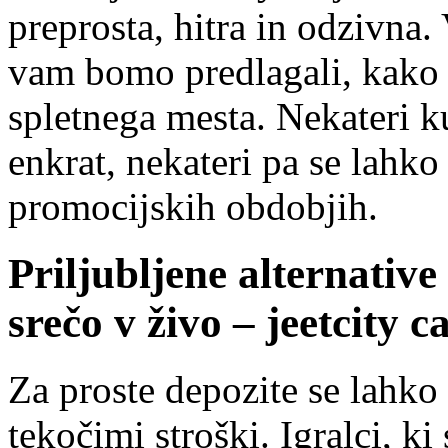
preprosta, hitra in odzivna.
vam bomo predlagali, kako 
spletnega mesta. Nekateri k
enkrat, nekateri pa se lahk
promocijskih obdobjih.
Priljubljene alternative
srečo v živo – jeetcity c
Za proste depozite se lahko
tekočimi stroški. Igralci, k