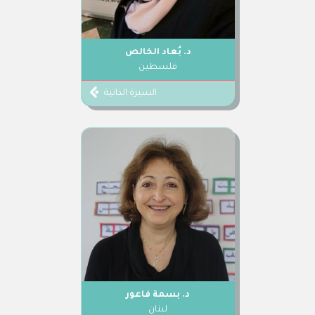
د. بُعاد الخالص
فلسطين
السيرة الذاتية
د. بسمة فاعور
لبنان