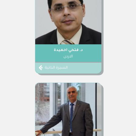
د. فتحي احميدة
الاردن
السيرة الذاتية