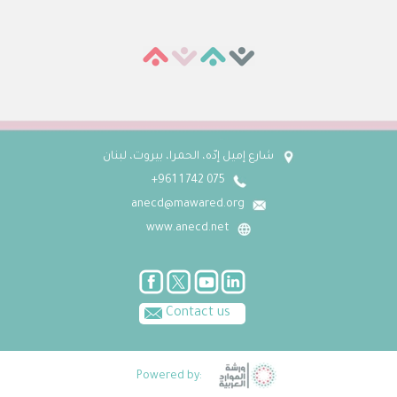
شارع إميل إدّه، الحمرا، بيروت، لبنان
075 742 1 961+
anecd@mawared.org
www.anecd.net
Contact us
Powered by: