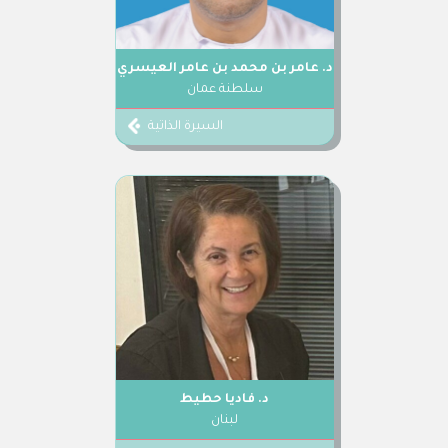
د. عامر بن محمد بن عامر العيسري
سلطنة عمان
السيرة الذاتية
د. فاديا حطيط
لبنان