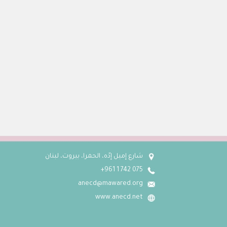
شارع إميل إدّه، الحمرا، بيروت، لبنان
075 742 1 961+
anecd@mawared.org
www.anecd.net