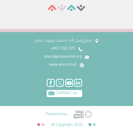
شارع إميل إدّه، الحمرا، بيروت، لبنان
075 742 1 961+
anecd@mawared.org
www.anecd.net
Contact us
Powered by:
© Copyright 2026