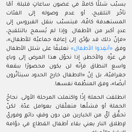
يسبّب شللًا كاملاً في غضون ساعاتٍ قليلة. أمّا
تأخّر التلقيح، أو عدم وصوله إلى الفئات
المستهدفة كافّة، فيتسبّب بنقل الفيروس إلى
عددٍ أكبر من الأطفال. وإذا لم يُسمح بالتلقيح،
«
فإنّ ذلك قد يؤدّي إلى إعاقة جماعيّة للأطفال
»،
وفق
«أنقِذوا الأطفال»
تعليقًا على شلل الأطفال
في غزّة. والأخطر، إذا تحوّل هذا المرض إلى وباءٍ
واسع النطاق فإنّه لن يكون محصورًا ببقعة
جغرافيّة، بل إنّ «الاطفال خارج الحدود سيتأثّرون
أيضًا»، وفق المنظّمة نفسها.
انطلقت الحملة إذًا واكتملت المرحلة الأولى. نجاحُ
الحملة أو فشلُها متعلّقان بعوامل عدّة. لكنّ
تحقُّق أيٍّ من الخيارين من دون وقفٍ دائمٍ وفوريّ
لإطلاق النار يعني بقاء أطفال القطاع في دوّامة