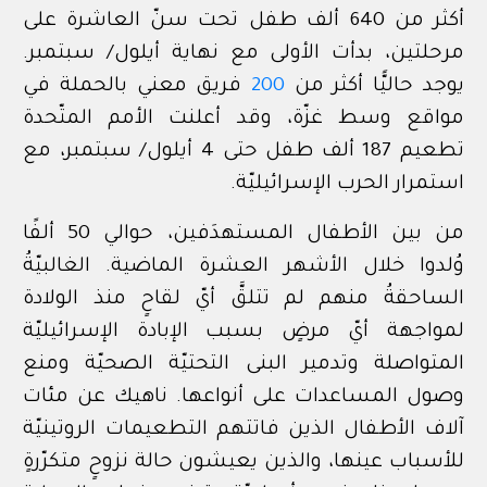
أكثر من 640 ألف طفل تحت سنّ العاشرة على
مرحلتين، بدأت الأولى مع نهاية أيلول/ سبتمبر.
يوجد حاليًّا أكثر من
200
فريق معني بالحملة في
مواقع وسط غزّة، وقد أعلنت الأمم المتّحدة
تطعيم 187 ألف طفل حتى 4 أيلول/ سبتمبر، مع
استمرار الحرب الإسرائيليّة.
من بين الأطفال المستهدَفين، حوالي 50 ألفًا
وُلدوا خلال الأشهر العشرة الماضية. الغالبيّةُ
الساحقةُ منهم لم تتلقَّ أيّ لقاحٍ منذ الولادة
لمواجهة أيّ مرضٍ بسبب الإبادة الإسرائيليّة
المتواصلة وتدمير البنى التحتيّة الصحيّة ومنع
وصول المساعدات على أنواعها. ناهيك عن مئات
آلاف الأطفال الذين فاتتهم التطعيمات الروتينيّة
للأسباب عينها، والذين يعيشون حالة نزوحٍ متكرّرةٍ