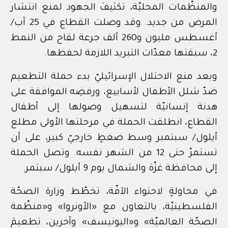
والمنظّمات المحليّة، تكثيفَ الجهود لمنع انتشار
المرض من جديد. وقد وصلت القطاع في 25 آب/
أغسطس مليون و260 ألف جرعة لقاح من النمط
2، سبقتها معدّات التبريد اللازمة لحفظها.
وبعد منع الاحتلال الإسرائيليّ بدء حملة التطعيم
ضدّ شلل الأطفال لأسابيع، ورفضِه الموافقة على
هدنة إنسانيّة لتسهيل وصولها إلى أطفال
القطاع، انطلقت الحملة في مرحلتها الأولى مطلع
أيلول/ سبتمبر وسط ضغطٍ خارجيّ كبير، على أن
تستمرّ حتى 12 من الشهر نفسه. وتصل الحملة
إلى محافظة غزّة والشمال يوم 9 أيلول/ سبتمر.
في محاولةٍ لاحتواء الآفّة، تخطّط وزارة الصحّة
الفلسطينيّة، بالتعاون مع «الأونروا» و«منظّمة
الصحّة العالميّة» و«اليونيسف» وآخرين، تطعيمَ