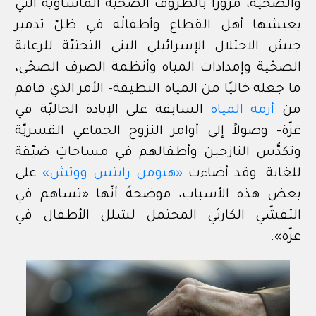
والصحيّة، مرورًا بالظروف الصحيّة المأساويّة التي
يعيشها أهل القطاع وأطفالُه في ظلّ تدمير
جيش الاحتلال الإسرائيلي البنى التحتيّة للرعاية
الصحّية وإمدادات المياه وأنظمة الصرف الصحّي،
ما جعله خاليًا من المياه النظيفة- الأمر الذي فاقم
من
أزمة المياه
السابقة على الإبادة الحاليّة في
غزّة- وصولاً إلى أوامر النزوح الجماعي القسريّة
وتكدُّس النازحين وأطفالهم في مساحاتٍ ضيّقة
للغاية. وقد أضاءت
«
هيومن رايتس ووتش
»
على
بعض هذه الأسباب، موضحةً أنّها
«تساهم في
التفشّي الكارثي المحتمل لشلل الأطفال في
غزّة».