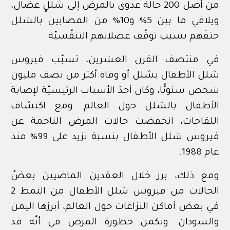
من أصل 200 حالة عدوى بالمرض إلى شللٍ عضال،
ويلاقي ما بين 5% و10% من المصابين بالشلل
حتفَهم بسبب توقّف عضلاتهم التنفّسيّة.
في منتصف القرن العشرين، تسبّب فيروس
شلل الأطفال بشلل أو وفاة أكثر من نصف مليون
شخص سنويًّا، وكان
أحدَ الأسباب الرئيسيّة لإصابة
الأطفال بالشلل حول العالم
. ومع اكتشاف
اللقاحات،
انخفضت حالات المرض الناجمة عن
فيروس شلل الأطفال بنسبة تزيد على 99% منذ
عام 1988.
ومع ذلك، برز خلال العقدين الماضيين بعضُ
الحالات من فيروس شلل الأطفال من النمط 2
في بعض أماكن النزاعات حول العالم، أبرزها اليمن
والسودان. وتكمن خطورة المرض في أنّه قد