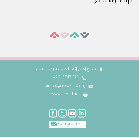
الإبادة والأمراض.
شارع إميل إدّه، الحمرا، بيروت، لبنان
075 742 1 961+
anecd@mawared.org
www.anecd.net
Contact us