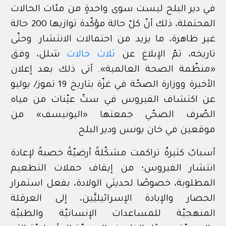
في دير البلح ليست سوى واحدةٍ من مئات الحالات
المحتملة، ذلك أنّ كلّ حالة مؤكّدة توازيها 200 حالة
غير ظاهرة، ما يزيد من احتمالات الانتشار. وحتّى
تاريخه، تمّ الإبلاغ عن
ثلاث حالات
شلل، وفق
«
منظّمة الصحة العالمية
». أتى ذلك بعد إعلان
الأخيرة ووزارة الصحّة في غزّة بتاريخ 19 تموز/ يوليو
عن اكتشاف الفيروس في ستّ عيّنات من مياه
الصّرف الصحّي جمعتها «اليونيسف» من
موقعين في خان يونس ودير البلح.
أسبابٌ كثيرةٌ تراكمت مشكّلةً أرضيّةً خصبةً لإعادة
انتشار الفيروس؛ من إيقاف حملات التطعيم
المطلوبة، خصوصًا لحديثي الولادة، بفعل استمرار
الحصار والإبادة الإسرائيليَّين، إلى العرقلة
المنهجيّة للمساعدات الإنسانيّة والطبيّة