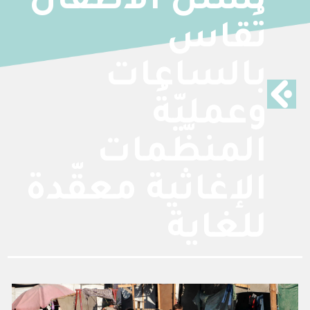
لشلل الأطفال
تُقاس
بالساعات
وعمليّةُ
المنظّمات
الإغاثية معقّدة
للغاية