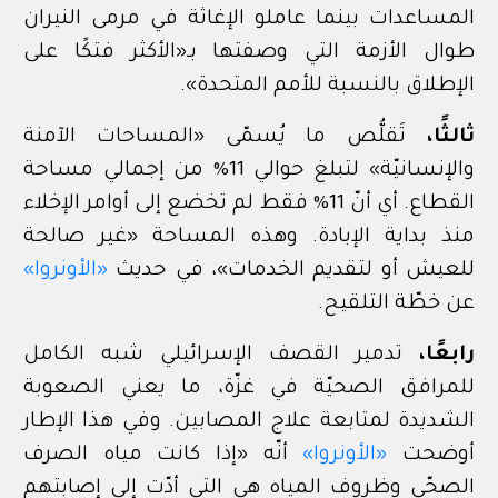
المساعدات بينما عاملو الإغاثة في مرمى النيران
طوال الأزمة التي وصفتها بـ«الأكثر فتكًا على
الإطلاق بالنسبة للأمم المتحدة».
ثالثًا،
تَقلُّص ما يُسمّى «المساحات الآمنة
والإنسانيّة» لتبلغ حوالي 11% من إجمالي مساحة
القطاع. أي أنّ 11% فقط لم تخضع إلى أوامر الإخلاء
منذ بداية الإبادة. وهذه المساحة «غير صالحة
للعيش أو لتقديم الخدمات»، في حديث
«الأونروا»
عن خطّة التلقيح.
رابعًا،
تدمير القصف الإسرائيلي شبه الكامل
للمرافق الصحيّة في غزّة، ما يعني الصعوبة
الشديدة لمتابعة علاج المصابين. وفي هذا الإطار
أوضحت
«الأونروا»
أنّه «إذا كانت مياه الصرف
الصحّي وظروف المياه هي التي أدّت إلى إصابتهم