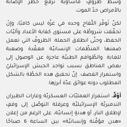
وسط ظروفٍ مأساويّة ترفع خطر الإصابة
بالأمراض حدّ الموت.
لكنّ تَوفّر اللّقاح وحده في غزّة ليس كافيًا، وإنْ
تحقّقت شروطُه على مستوى كفاية الأعداد وآليّات
الحفظ، وحتّى انطلاق الحملة.
الظروفُ التي تعمل
ضمنها المنظّمات الإنسانيّة معقّدة وصعبة
للغاية. والطّواقم الطبيّة عاجزة عن الوصول إلى
بعض المناطق بسبب تواجد الجيش الإسرائيليّ
واستمرار القصف.
إنّ تحقيق هذه الخطّة بالشكل
المطلوب دونه عوائق عدّة أبرزها:
أوّلاً
، استمرار العمليّات العسكريّة وغارات الطيران
التدميريّة الإسرائيليّة وعرقلة التوصّل إلى وقفٍ
لإطلاق النار، أو هدنةٍ إنسانيّة، على الرغم من إعلان
«هدن مؤقّتة وإنسانيّة» بين الساعة 6 صباحًا