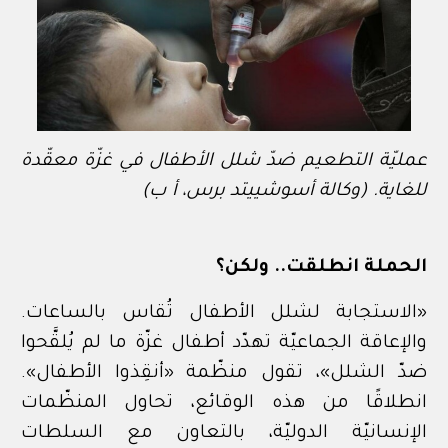
عمليّة التطعيم ضدّ شلل الأطفال في غزّة معقّدة
للغاية. (وكالة أسوشييتد برس، أ ب)
الحملة انطلقت.. ولكن؟
«الاستجابة لشلل الأطفال تُقاس بالساعات.
والإعاقة الجماعيّة تهدّد أطفال غزّة ما لم يُلقَّحوا
ضدّ الشلل»، تقول منظّمة «أنقِذوا الأطفال».
انطلاقًا من هذه الوقائع، تحاول المنظّمات
الإنسانيّة الدوليّة، بالتعاون مع السلطات