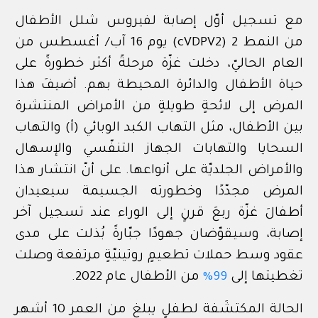
مع تسجيل أوّل إصابة لفيروس شلل الأطفال
من النمط 2
(cVDPV2) يوم 16 آب/ أغسطس من
العام الحاليّ، دخلت غزّة مرحلةً أكثر خطورةً على
حياة الأطفال والدائرة المحيطة بهم. أضيفَ هذا
المرض إلى لائحةٍ طويلةٍ من الأمراض المنتشرة
بين الأطفال، مثل التهاب الكبد الوبائي (أ) والتهاب
السحايا والتهابات الجهاز التنفّسي والإسهال
والأمراض الجلديّة على أنواعها. على أنّ انتشار هذا
المرض مجدّدًا وخطورته الجسيمة سيعيدان
أطفالَ غزّة ربعَ قرنٍ إلى الوراء عند تسجيل آخر
إصابة، وسيقوّضان جهودًا جبّارةً بُذلت على مدى
عقود وسط حملات تطعيمٍ روتينيّةٍ مرتفعة وصلت
تغطيتها إلى
99%
من الأطفال عام 2022.
الحالة المكتشَفة لطفلٍ يبلغ من العمر 10 أشهر