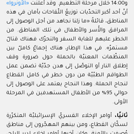
و14:00 خلال مرحلة التطعيم. وقد أعلنت
«
الأونروا
»
أنّ أحد أكبر التحدّيات توزيعُ اللّقاحات بأمان في هذه
المناطق، قائلةً
«ما زلنا نجاهد من أجل الوصول إلى
المرافق والأُسر والأطفال في تلك المناطق. من
الخطر عليهم للغاية السفر والتحرّك فهناك قتالٌ
مستمرّ». في هذا الإطار، هناك إجماعٌ كاملٌ بين
المنظّمات المعنيّة بالحملة حول ضرورة وقف
إطلاق النار أو التوصّل إلى هدن جدّيّة تضمن عمل
الطواقم الطبّيّة من دون خطر في كامل القطاع
لنجاح الحملة. وهذا النجاح يعتمد على الوصول إلى
حوالي 95% من الأطفال المستهدفين في المرحلة
الأولى.
ثانيًا،
أوامر الإخلاء القسريّ الإسرائيليّة المتكرّرة
لسكّان القطاع، ومن بينهم المهجّرون إلى مناطق
وُصفت بالآمنة. وكان آخرها أوامر إخلاء لدير البلح،