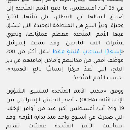
في 25 آب/ أغسطس، ما دفع الأمم المتّحدة إلى
تعليق أعمالها في القطاع، على قلّتها، لفترةٍ
وجيزة. وديرُ البلح هي المنطقة الوحيدة التي تنسّق
فيها الأمم المتّحدة معظم عمليّاتها، وتحوي
عشرات آلاف النازحين. وقد منحت إسرائيل
«
إشعارًا لساعاتٍ قليلةٍ فقط
لنقل أكثر من 200
موظّف أممي من مكاتبهم وأماكن إقامتهم في دير
البلح، التي تُعدّ مركزًا إنسانيًّا بالغ الأهمية»،
بحسب الأمم المتّحدة.
ووفق «مكتب الأمم المتّحدة لتنسيق الشؤون
الإنسانيّة» (OCHA) ، أصدر الجيش الإسرائيلي بين
19 و24 آب/ أغسطس أكبر عدد من أوامر الإخلاء
التي صدرت في أسبوع واحد منذ بداية الأزمة. وقد
استأنفت الأمم المتّحدة عمليّات تقديم