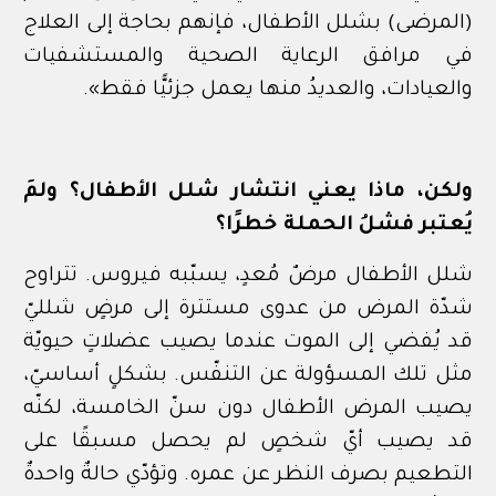
(المرضى) بشلل الأطفال، فإنهم بحاجة إلى العلاج
في مرافق الرعاية الصحية والمستشفيات
والعيادات، والعديدُ منها يعمل جزئيًّا فقط».
ولكن، ماذا يعني انتشار شلل الأطفال؟ ولمَ
يُعتبر فشلُ الحملة خطرًا؟
شلل الأطفال مرضٌ مُعدٍ، يسبّبه فيروس. تتراوح
شدّة المرض من عدوى مستترة إلى مرضٍ شلليّ
قد يُفضي إلى الموت عندما يصيب عضلاتٍ حيويّة
مثل تلك المسؤولة عن التنفّس. بشكلٍ أساسيّ،
يصيب المرض الأطفال دون سنّ الخامسة، لكنّه
قد يصيب أيّ شخصٍ لم يحصل مسبقًا على
التطعيم بصرف النظر عن عمره. وتؤدّي حالةٌ واحدةٌ