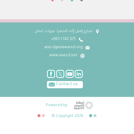
شارع إميل إدّه، الحمرا، بيروت، لبنان
075 742 1 961+
anecd@mawared.org
www.anecd.net
Contact us
Powered by:
© Copyright 2026