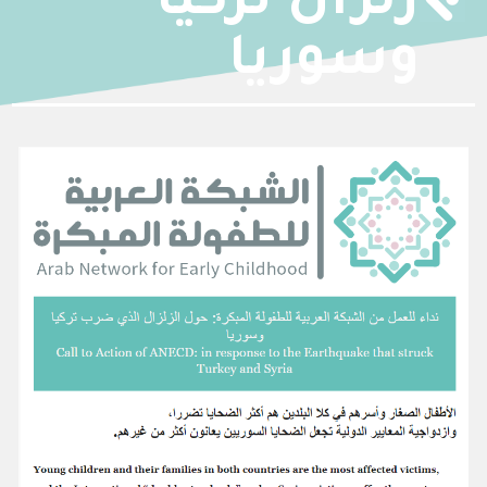
زلزال تركيا
وسوريا