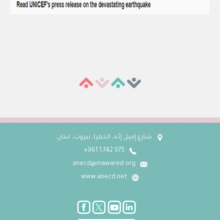
شارع إميل إدّه، الحمرا، بيروت، لبنان
075 742 1 961+
anecd@mawared.org
www.anecd.net