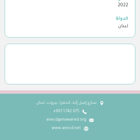
2022
الدولة
لبنان
شارع إميل إدّه، الحمرا، بيروت، لبنان
075 742 1 961+
anecd@mawared.org
www.anecd.net