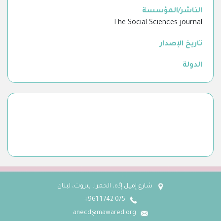
الناشر/المؤسسة
The Social Sciences journal
تاريخ الإصدار
الدولة
شارع إميل إدّه، الحمرا، بيروت، لبنان
075 742 1 961+
anecd@mawared.org