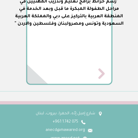
"رسم خرائط برامج تعليم وتدريب المهنيين في
مراحل الطفولة المبكرة ما قبل وبعد الخدمة في
المنطقة العربية بالتركيز على دبي والمملكة العربية
السعودية وتونس ومصرولبنان وفلسطين والاردن "
شارع إميل إدّه، الحمرا، بيروت، لبنان
075 742 1 961+
anecd@mawared.org