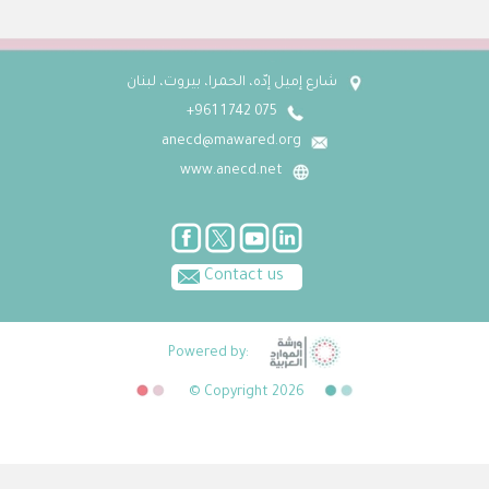
شارع إميل إدّه، الحمرا، بيروت، لبنان
075 742 1 961+
anecd@mawared.org
www.anecd.net
Contact us
Powered by:
© Copyright 2026