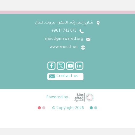
شارع إميل إدّه، الحمرا، بيروت، لبنان
075 742 1 961+
anecd@mawared.org
www.anecd.net
Contact us
Powered by:
© Copyright 2026