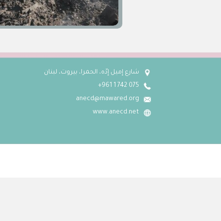
شارع إميل إدّه، الحمرا، بيروت، لبنان
075 742 1 961+
anecd@mawared.org
www.anecd.net