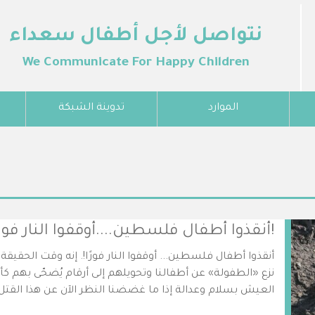
نتواصل لأجل أطفال سعداء
We Communicate For Happy Children
الموارد
تدوينة الشبكة
!أنقذوا أطفال فلسطين....أوقفوا النار فورا
أنقذوا أطفال فلسطين... أوقفوا النار فورًا!. إنه وقت الحقيقة
نزع «الطفولة» عن أطفالنا وتحويلهم إلى أرقام يُضحّى بهم كأض
العيش بسلام وعدالة إذا ما غضضنا النظر الآن عن هذا القتل ا