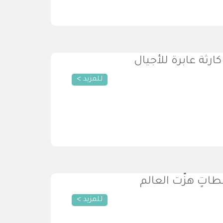
كارثة عابرة للأجيال
للمزيد >
طاتٍ هزّت العالم
للمزيد >