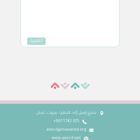
للمزيد
شارع إميل إدّه، الحمرا، بيروت، لبنان
075 742 1 961+
anecd@mawared.org
www.anecd.net