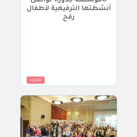
«مؤسسة جذور» تواصل
أنشطتها الترفيهية لأطفال
رفح
للمزيد