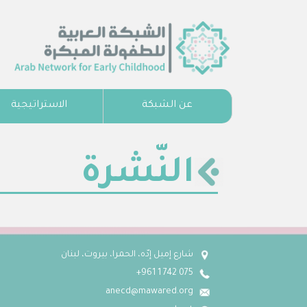
عن الشبكة
الاستراتيجية
النّشرة
شارع إميل إدّه، الحمرا، بيروت، لبنان
075 742 1 961+
anecd@mawared.org