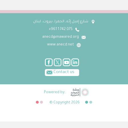
شارع إميل إدّه، الحمرا، بيروت، لبنان
075 742 1 961+
anecd@mawared.org
www.anecd.net
Contact us
Powered by:
© Copyright 2026