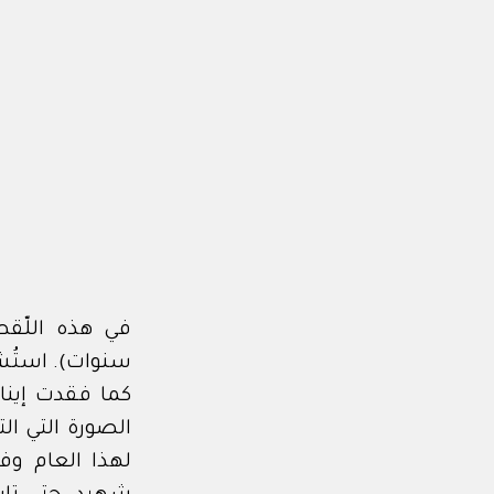
سنوات). استُشه
كما فقدت إين
الصورة التي ا
لهذا العام وف