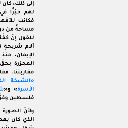
إلى ذلك، كان 
لهم حيّزًا ف
فكانت للأمّه
مساحةً من دراس
للقول إنّ كفّ
آلام شريحةٍ 
الإيمان، منذ
المجزرة بحقّ 
مقاربتنا، فقل
«الشبكة الف
الأسرة
» و«
شب
فلسطين وغزّة
ولأنّ الصورة 
الذي كان يعمل