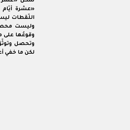
شكل «عشر لقط
«عشرة أيّام ه
اللّقطات ليست
وليست محصورة
وقوعُها على ما
وتحصل وتوثّق 
لكن ما خفي أ