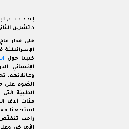
إعداد: قسم الإ
5 تشرين الثاني/ نوفمبر 2024
على مدار عامٍ
الإسرائيليّة ف
كتبنا حول
ان
الإنساني الدو
وعائلاتهم. تح
الضوء على ح
الطبيّة التي
مئات آلاف ال
استطعنا معا
راحت تتقلّص 
الأمراض وعل