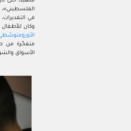
الفلسطيني»، وأكثر من 
في التقديرات، حوالي 10% من 
وكان للأطفال 
الأورومتوسّطي
متفجّرة من طائ
الأسواق والشوا