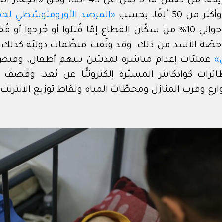
شهيد، حتى تاريخه، من ضمن ما لا يقلّ عن 43 ألفً
50 ألفًا، بحسب
«المرصد الأورومتوسّطي لحق
سكّان القطاع
إمّا قُتلوا أو جُرحوا أو فُق
حصّة الأسد من ذلك. وقد وثّقت منظّمات دوليّة كذلك
»
عمليّات إعدام مباشرة لمدنيّين بينهم أطفال، وقنص
رات كوادكابتر المسيّرة إلكترونيًّا عن بُعد، وقصف
رع وقرب المنازل ومحطّات المياه ونقاط توزيع الانترنت