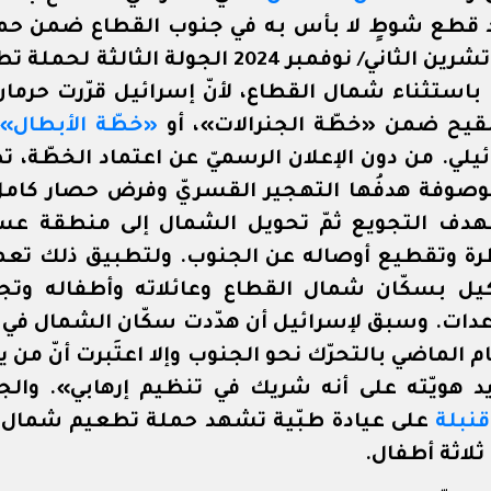
د قطع شوطٍ لا بأس به في جنوب القطاع ضمن حمل
انطلقت في 1 تشرين الثاني/ نوفمبر 2024 الجولة ال
 باستثناء شمال القطاع، لأنّ إسرائيل قرّرت حرما
قيح ضمن «خطّة الجنرالات»، أو
«خطّة الأبطال»
ائيلي. من دون الإعلان الرسميّ عن اعتماد الخطّة، ت
موصوفة هدفُها التهجير القسريّ وفرض حصار كام
هدف التجويع ثمّ تحويل الشمال إلى منطقة عسك
 وتقطيع أوصاله عن الجنوب. ولتطبيق ذلك تعمد 
كيل بسكّان شمال القطاع وعائلاته وأطفاله وت
ات. وسبق لإسرائيل أن هدّدت سكّان الشمال في تش
م الماضي بالتحرّك نحو الجنوب وإلا اعتَبرت أنّ من 
د هويّته على أنه شريك في تنظيم إرهابي». والجدي
قنبلة
على عيادة طبّية تشهد حملة تطعيم شمال مد
 ثلاثة أطفال.