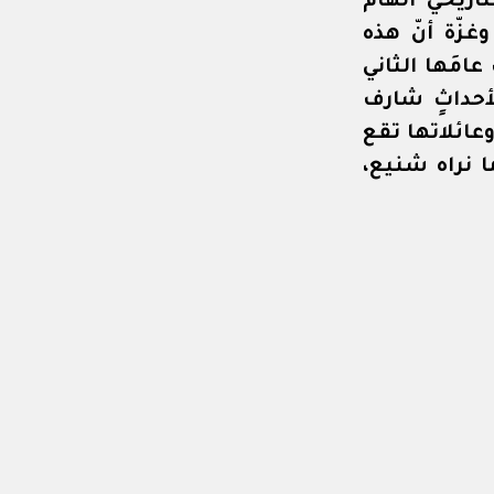
يخيّ الهامّ
غزّة أنّ هذه
امَها الثاني
أحداثٍ شارف
وعائلاتها تقع
ا نراه شنيع،