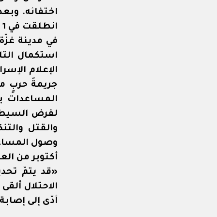
اختفائه. وبع
في مدينة غزّة
استكمال التل
الإعلام الإسر
جريمةَ حربٍ 
المساعدات ب
لفرض السيطرة
والقتل والتن
وصول المساعد
أكتوبر من العا
«قد يتمّ تحدي
الاحتلال ألقى
أدّى إلى إصابة