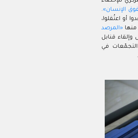
ا، وفق «الجهاز المركزي للإحصاء
وق الإنسان»
.
دوا أو اعتُقلوا،
 منها
«المرصد
 وإلقاء قنابل
 التجمّعات في
.