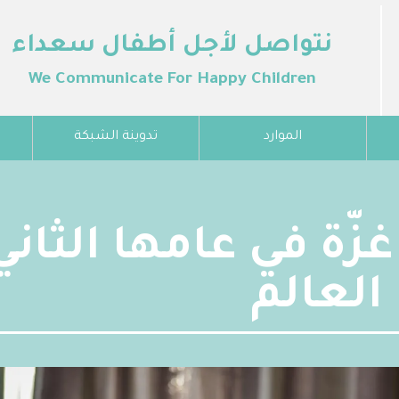
نتواصل لأجل أطفال سعداء
We Communicate For Happy Children
الموارد
تدوينة الشبكة
غزّة في عامها الثان
العالم