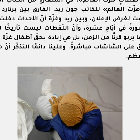
اتٍ هزّت العالم»، في استعارةٍ من الكتاب التأر
زّت العالم» للكاتب جون ريد. الفارق بين برنارد و
 لغرض الإعلان، وبين ريد وغزّة أنّ الأحداث دخلت ع
ً في أيّامٍ عشرة، وأنّ اللّقطات ليست تأريخًا ل
 يربو قرنًا من الزمن، بل هي إبادة بحقّ أطفال غزّة 
على الشاشات مباشرةً. وعلينا دائمًا التذكّر أنّ م
عظم.