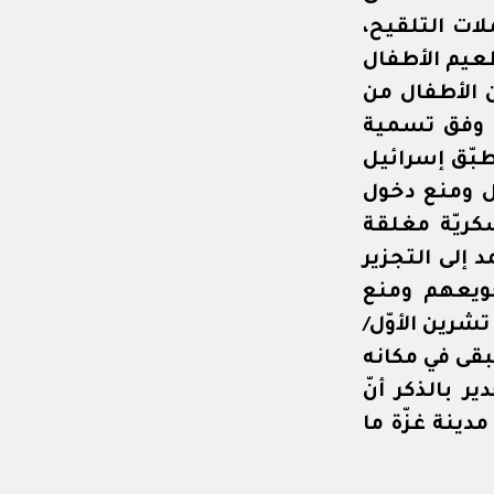
ات التلقيح،
ثالثة لحملة تطعيم الأطفال
ن الأطفال من
وفق تسمية
طبّق إسرائيل
ل ومنع دخول
ريّة مغلقة
إلى التجزير
جويعهم ومنع
رين الأوّل/
يبقى في مكانه
ر بالذكر أنّ
ينة غزّة ما