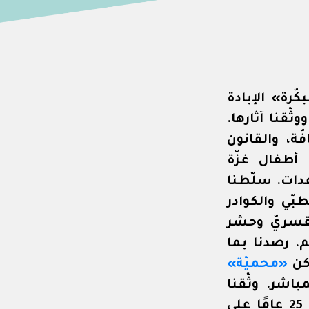
ّرة» الإبادة
ثّقنا آثارها.
ّة، والقانون
طفال غزّة
دات. سلّطنا
بّي والكوادر
لقسريّ وحشر
. رصدنا بما
كن
«محميّة»
اشر. وثّقنا
الذي ظهر في القطاع بعد 25 عامًا على