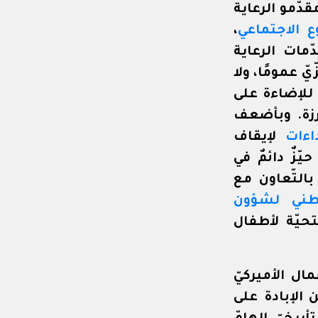
دّمو الرعاية
ع الاجتماعي
،
مات الرعاية
ّ عمومًا، ولا
 للإضاءة على
رزة. وبأضعف
داءات
لإيقاف
ّزٌ دائمٌ في
بالتّعاون مع
طني لشؤون
تحيّة لأطفال
ال الأميركيّ
 الإبادة على