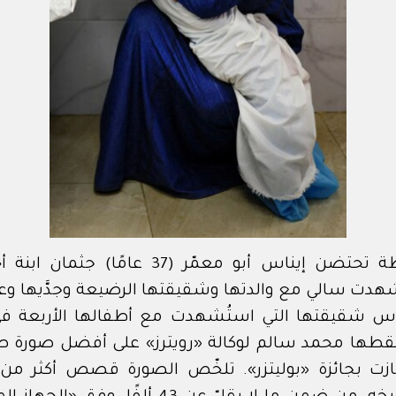
دت سالي مع والدتها وشقيقتها الرضيعة وجدَّيها وعدد
اس شقيقتها التي استُشهدت مع أطفالها الأربعة في
لتقطها محمد سالم لوكالة «رويترز» على أفضل صورة صح
ازت بجائزة «بوليتزر». تلخّص الصورة قصص أكثر م