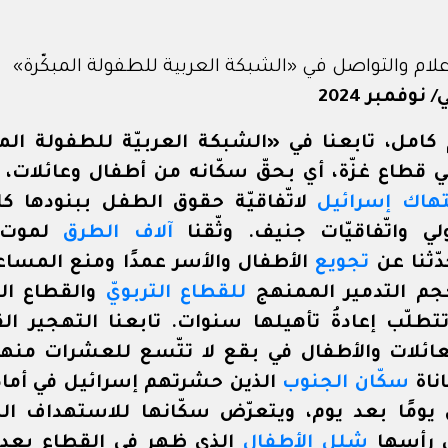
علام والتواصل في «الشبكة العربية للطفولة المبكّرة»
 كامل، تابعنا في «الشبكة العربيّة للطفولة المبك
ي قطاع غزّة، أي بحقّ سكّانه من أطفال وعائلات، وو
تهاك إسرائيل
لاتّفاقيّة حقوق الطفل ببنودها كاف
لي واتّفاقيّات جنيف. وثّقنا
آلاف الطرق
لموت أ
دّثنا عن
تجويع
الأطفال والأسر عمدًا ومنع المساع
جم التدمير الممنهج
للقطاع التربويّ
والقطاع الط
 تتطلّب إعادةُ تأهيلها سنوات. تابعنا التهجير ا
عائلات والأطفال في بقع لا تتّسع للعشرات منهم
ناة
سكّان الجنوب
الذين حشرتهم إسرائيل في أما
يومًا بعد يوم، ويتعرّض سكّانها للاستهداف المب
ى رأسها
شلل الأطفال