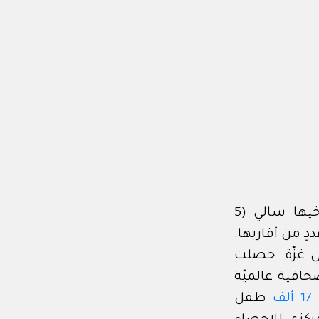
في هذه اللّقطة تحتضن إيناس أبو معمّر (37 عامًا) جثمان ابنة أخيها سالي (5
ٍ من أقاربها.
 غزّة. حصلت
افية عالميّة
ن
17 ألف
طفل