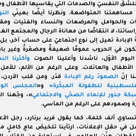
للشقّ النفسيّ والصدمات التي يقاسيها الأطفال ومق
ي مساهمتنا المتواضعة. ونظرنا أيضًا بعينَي
النو
ات والحوامل والمرضعات والنساء والفتيات ومقدّ
اتنا، لا انتقاصًا من معاناة الرجال والمجتمع الغزّي
ةَ الإبادة تميل إلى نوع اجتماعيّ على حساب آخر، بل
تكون في الحروب عمومًا ضعيفةً ومضمَرةً وغير با
 اليوم الأوّل، ناشدنا وأعلينا الصوت
وأكثرنا الن
الأطفال والعائلات. وعلى الرغم من الألم، للأمل حي
نا إنّ
الصمودَ رغم الإبادة
قدَر. ومن قلب الأردن، 
لسطينية للطفولة المبكّرة»
و«
المجلس الو
كة جذور للإنماء الصحّي والاجتماعي
»، وجّهنا ال
 وصمودهم على الرغم من المآسي.
تساوي ألف كلمة، كما يقول فريد برنارد، رجل الأعم
 في حقل الإعلانات، ارتأينا تلخيصَ عامٍ كاملٍ من